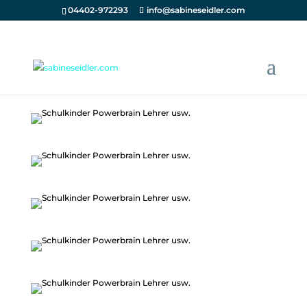
04402-972293
info@sabineseidler.com