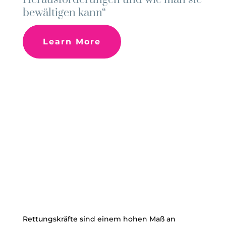
bewältigen kann“
Learn More
"Manchmal musst du dich einfach
zurücklehnen und vertrauen, dass alles gut
wird. Lass los und gib dem Leben eine
Chance, dich zu überraschen."
Rettungskräfte sind einem hohen Maß an