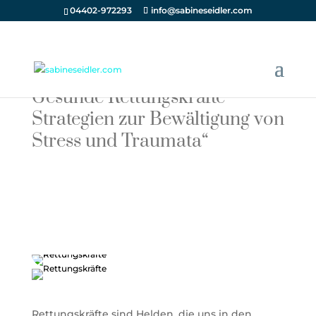
04402-972293
info@sabineseidler.com
Gesunde Rettungskräfte –
Strategien zur Bewältigung von
Stress und Traumata“
Lorem ipsum dolor sit amet, consectetur
adipiscing elit. Donec sed finibus nisi, sed dictum
eros. Quisque aliquet velit sit amet sem interdum
faucibus. In feugiat aliquet mollis etiam tincidunt
ligula.
Rettungskräfte sind Helden, die uns in den