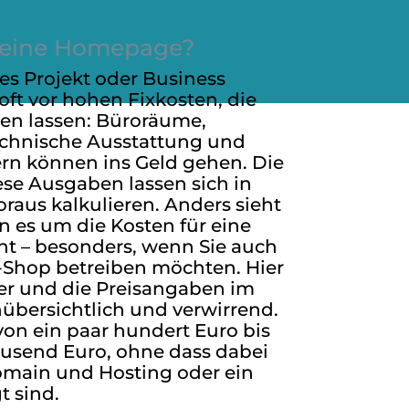
t eine Homepage?
es Projekt oder Business
 oft vor hohen Fixkosten, die
en lassen: Büroräume,
echnische Ausstattung und
n können ins Geld gehen. Die
ese Ausgaben lassen sich in
oraus kalkulieren. Anders sieht
n es um die Kosten für eine
ht – besonders, wenn Sie auch
-Shop betreiben möchten. Hier
uer und die Preisangaben im
nübersichtlich und verwirrend.
von ein paar hundert Euro bis
ausend Euro, ohne dass dabei
omain und Hosting oder ein
t sind.