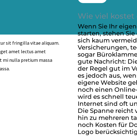
Wie viel koste
Wenn Sie Ihr eigen
starten, stehen Sie
sich kaum vermeid
r sit fringilla vitae aliquam.
Versicherungen, t
 eget amet lectus amet
sogar Büroklammer
dit mi nulla pretium massa
gute Nachricht: Di
der Regel gut im V
assa.
es jedoch aus, wen
eigene Website ge
noch einen Online
wird es schnell te
Internet sind oft u
Die Spanne reicht 
hin zu mehreren t
noch Kosten für D
Logo berücksichtig